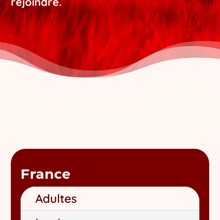
rejoindre.
France
Adultes