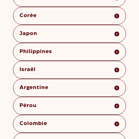
Corée
Japon
Philippines
Israël
Argentine
Pérou
Colombie