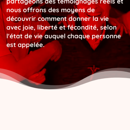
partageons des témoignages réels et
nous offrons des moyens de
découvrir
comment donner la vie
avec joie, liberté et fécondité
, selon
l'état de vie auquel chaque personne
est appelée.