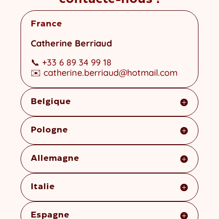
France
Catherine Berriaud
📞
+33 6 89 34 99 18
✉️
catherine.berriaud@hotmail.com
Belgique
Pologne
Allemagne
Italie
Espagne