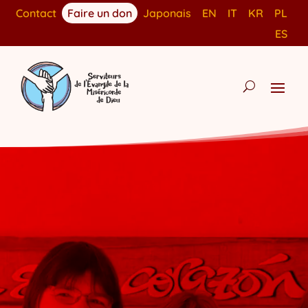
Contact
Faire un don
Japonais
EN
IT
KR
PL
ES