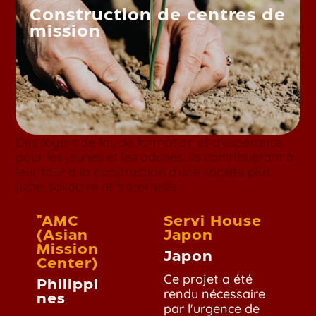
Construction de centres de
mission
Des foyers de foi, de formation et d'espérance
pour les jeunes et les adultes. Ils contribueront à
leur tour à la construction d'une société plus
juste, solidaire et fraternelle.
"AMC
Servi House
(Asian
Japon
Mission
Japon
Center)
Ce projet a été
Philippi
rendu nécessaire
nes
par l'urgence de