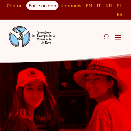
Contact
Faire un don
Japonais
EN
IT
KR
PL
ES