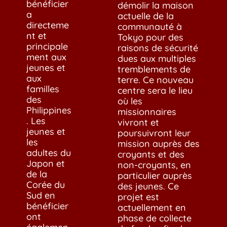
bénéficier
démolir la maison
a
actuelle de la
directeme
communauté à
nt et
Tokyo pour des
principale
raisons de sécurité
ment aux
dues aux multiples
jeunes et
tremblements de
aux
terre. Ce nouveau
familles
centre sera le lieu
des
où les
Philippines
missionnaires
. Les
vivront et
jeunes et
poursuivront leur
les
mission auprès des
adultes du
croyants et des
Japon et
non-croyants, en
de la
particulier auprès
Corée du
des jeunes. Ce
Sud en
projet est
bénéficier
actuellement en
ont
phase de collecte