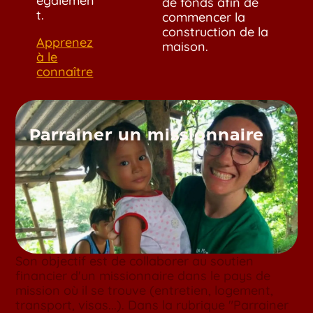
égalemen
de fonds afin de
t.
commencer la
construction de la
Apprenez
maison.
à le
connaître
Parrainer un missionnaire
Son objectif est de collaborer au soutien
financier d'un missionnaire dans le pays de
mission où il se trouve (entretien, logement,
transport, visas...). Dans la rubrique "Parrainer