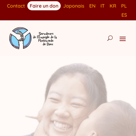
Contact
Faire un don
Japonais
EN
IT
KR
PL
ES