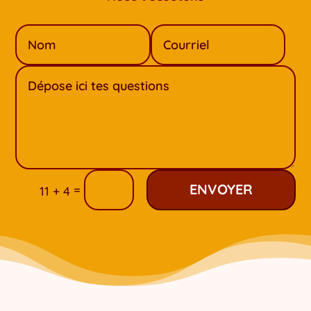
ENVOYER
=
11 + 4