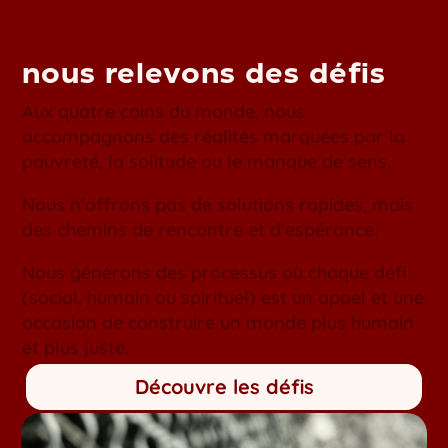
nous relevons des défis
Aux quatre coins du monde, nous
accompagnons des réalités marquées par la
pauvreté, la solitude ou le manque de sens.
Nous n'offrons pas de solutions rapides, mais
des chemins de rencontre et d'espérance.
Nous générons des processus où chaque défi
(social, humain ou spirituel) est un appel et une
occasion de construire un monde plus humain
et plus juste.
Découvre les défis