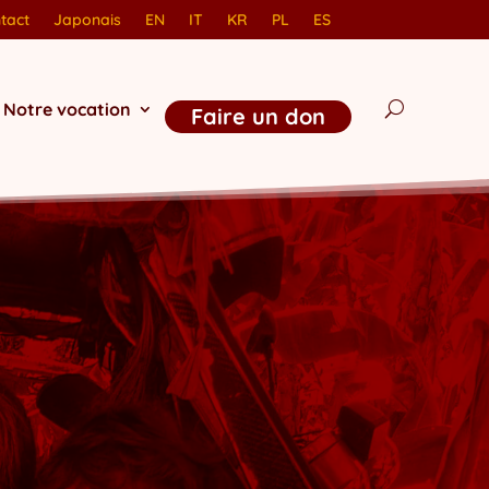
tact
Japonais
EN
IT
KR
PL
ES
Notre vocation
Faire un don