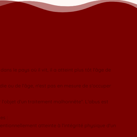
ans le pays où il vit, il a atteint plus tôt l'âge de
adie ou de l'âge, n'est pas en mesure de s'occuper
r l'objet d'un traitement malhonnête". L'abus est
es :
entionnellement atteinte à l'intégrité physique d'un