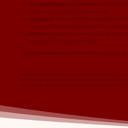
Abus psychologique ou émotionnel
: se produi
estime de soi et sa valeur personnelle.
Abus sexuel
: action impliquant un mineur, réali
comprend tous les actes visant l'intimité corpor
Négligence
: manque d'attention ou de soins ;
adultes à qui l'enfant est confié.
Environnement sûr
: l'ensemble des pratiques e
*Actes
portant atteinte à la sphère sensorielle de l
pornographiques (photos, vidéos) ; exposition d'org
forcé ; acte sexuel (fellation, sodomie, rapports vagi