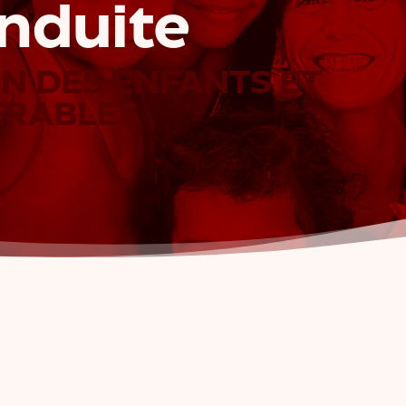
nduite
N DES ENFANTS ET
ÉRABLES