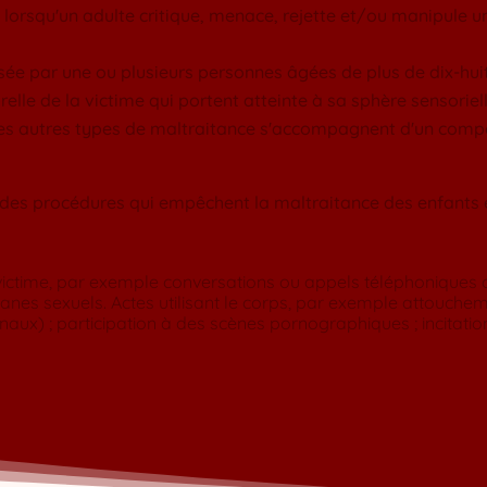
t lorsqu'un adulte critique, menace, rejette et/ou manipule
sée par une ou plusieurs personnes âgées de plus de dix-huit a
elle de la victime qui portent atteinte à sa sphère sensoriell
 les autres types de maltraitance s'accompagnent d'un compo
t des procédures qui empêchent la maltraitance des enfants 
a victime, par exemple conversations ou appels téléphoniques 
anes sexuels. Actes utilisant le corps, par exemple attouche
naux) ; participation à des scènes pornographiques ; incitation