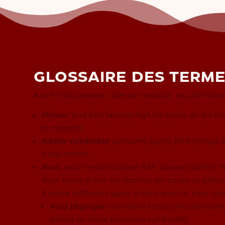
GLOSSAIRE DES TERM
Aux fins du présent code de conduite, les définition
Mineur
: tout être humain âgé de moins de dix-huit a
la majorité.
Adulte vulnérable
: personne ayant atteint l'âge 
d'elle-même.
Abus
: selon le dictionnaire RAE, abuser signifie
donc toute action ou inaction qui cause un préju
Il existe différents types d'abus que l'on peut cl
Abus physique
: se produit lorsqu'une personne
enfant ou d'une personne vulnérable.