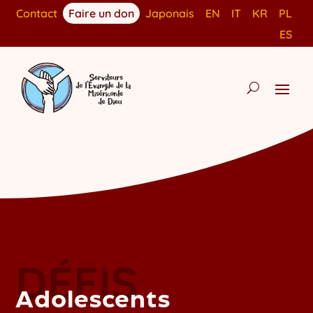
Contact
Faire un don
Japonais
EN
IT
KR
PL
ES
DÉFIS
Adolescents