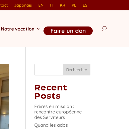
tact
Japonais
EN
IT
KR
PL
ES
Notre vocation
Faire un don
Rechercher
Recent
Posts
Frères en mission :
rencontre européenne
des Serviteurs
Quand les ados