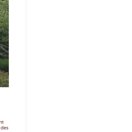
nt
 des