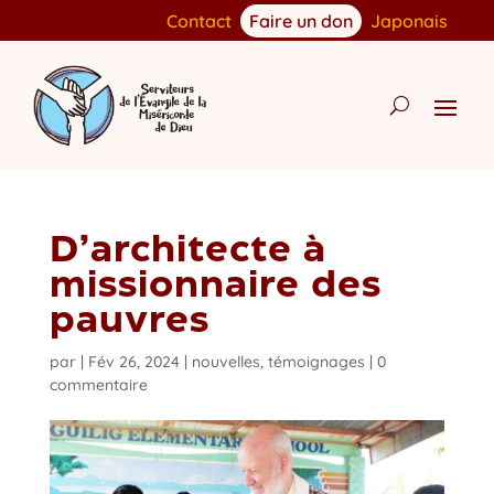
Contact
Faire un don
Japonais
D’architecte à
missionnaire des
pauvres
par
|
Fév 26, 2024
|
nouvelles
,
témoignages
|
0
commentaire