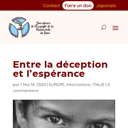
Contact
Faire un don
Japonais
Entre la déception
et l’espérance
par
|
Mai 14, 2020
|
EUROPE
,
informations
,
ITALIE
|
0
commentaire