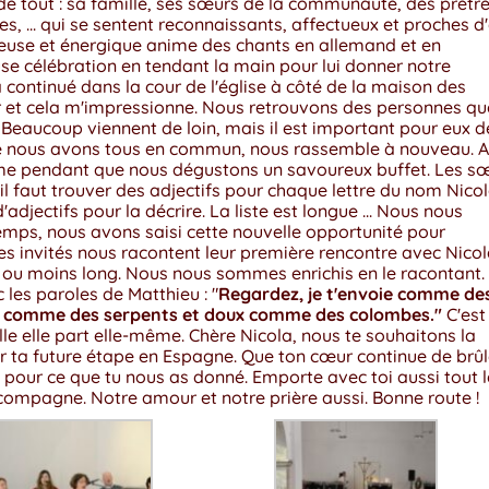
u de tout : sa famille, ses sœurs de la communauté, des prêtre
s, ... qui se sentent reconnaissants, affectueux et proches d'e
oyeuse et énergique anime des chants en allemand et en
se célébration en tendant la main pour lui donner notre
a continué dans la cour de l'église à côté de la maison des
ir et cela m'impressionne. Nous retrouvons des personnes qu
Beaucoup viennent de loin, mais il est important pour eux d
 que nous avons tous en commun, nous rassemble à nouveau. 
me pendant que nous dégustons un savoureux buffet. Les s
 il faut trouver des adjectifs pour chaque lettre du nom Nicola
adjectifs pour la décrire. La liste est longue ... Nous nous
s, nous avons saisi cette nouvelle opportunité pour
es invités nous racontent leur première rencontre avec Nicol
s ou moins long. Nous nous sommes enrichis en le racontant. 
c les paroles de Matthieu : "
Regardez, je t'envoie comme de
ent comme des serpents et doux comme des colombes."
C'est
le elle part elle-même. Chère Nicola, nous te souhaitons la
ur ta future étape en Espagne. Que ton cœur continue de brûl
 pour ce que tu nous as donné. Emporte avec toi aussi tout l
accompagne. Notre amour et notre prière aussi. Bonne route !