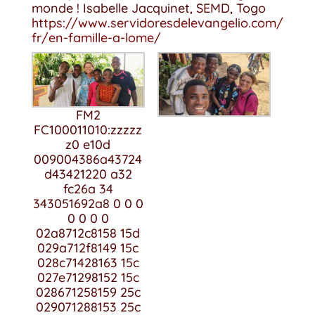
monde ! Isabelle Jacquinet, SEMD, Togo
https://www.servidoresdelevangelio.com/
fr/en-famille-a-lome/
FM2
FC100011010:zzzzz
z0 e10d
009004386a43724
d43421220 a32
fc26a 34
343051692a8 0 0 0
0 0 0 0
02a8712c8158 15d
029a712f8149 15c
028c71428163 15c
027e71298152 15c
028671258159 25c
029071288153 25c