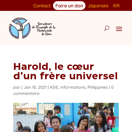
Contact
Faire un don
Japonais
KR
Harold, le cœur
d’un frère universel
par
|
Jan 10, 2021
|
ASIE
,
informations
,
Philippines
|
0
commentaire