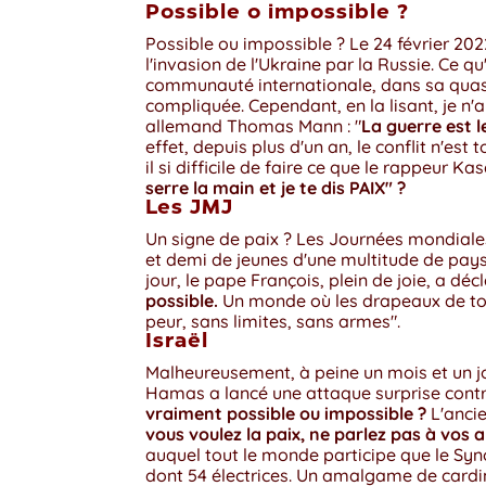
Possible o impossible ?
Possible ou impossible ? Le 24 février 202
l'invasion de l'Ukraine par la Russie. Ce qu
communauté internationale, dans sa quasi-tot
compliquée. Cependant, en la lisant, je n
allemand Thomas Mann : "
La guerre est 
effet, depuis plus d'un an, le conflit n'est
il si difficile de faire ce que le rappeur Kas
serre la main et je te dis PAIX" ?
Les JMJ
Un signe de paix ? Les Journées mondiales 
et demi de jeunes d'une multitude de pays 
jour, le pape François, plein de joie, a décl
possible.
Un monde où les drapeaux de tous
peur, sans limites, sans armes".
Israël
Malheureusement, à peine un mois et un jo
Hamas a lancé une attaque surprise contre 
vraiment possible ou impossible ?
L'ancie
vous voulez la paix, ne parlez pas à vos 
auquel tout le monde participe que le Sy
dont 54 électrices. Un amalgame de cardin