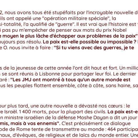
2, nous avons tous été stupéfaits par l'incroyable nouvelle 
'ils ont appelé une "opération militaire spéciale", la
alité, l'a qualifié de "guerre". Il est vrai que l'histoire est 
'ai pas pu m'empêcher de penser aux mots du prix Nobel
le moyen le plus lâche d'échapper aux problèmes de la paix"
 toujours pas résolu.
La paix est-elle possible ou impossible ?
e O. nous invite à faire :
"Si tu viens avec des guerres, je te
de la jeunesse de cette année l'ont dit haut et fort. Un milli
se sont réunis à Lisbonne pour partager leur foi. Le dernier
aré :
"Les JMJ ont montré à tous qu'un autre monde est
 les peuples flottent ensemble, côte à côte, sans haine, s
ur plus tard, une autre nouvelle a dévasté nos cœurs : le
Israël. 1 400 morts, pour la plupart des civils.
La paix est-e
n ministre israélien de la défense Moshe Dayan a dit un jour :
amis, mais à vos ennemis".
C'est précisément ce dialogue
node de Rome tente de transmettre au monde : 464 participa
aux, d'évêques, de religieux et de laïcs du monde entier. Un