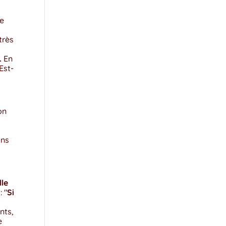
de
très
.
En
Est-
on
ans
lle
 "
Si
nts,
e