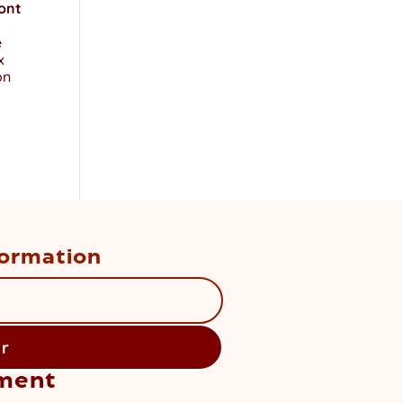
ont
e
x
on
nformation
er
ment