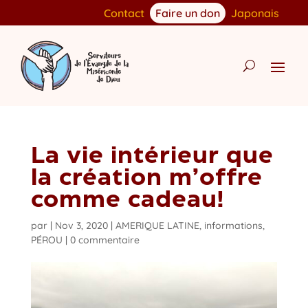
Contact
Faire un don
Japonais
La vie intérieur que
la création m’offre
comme cadeau!
par
|
Nov 3, 2020
|
AMERIQUE LATINE
,
informations
,
PÉROU
|
0 commentaire