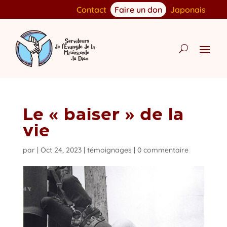
Contact
Faire un don
Japonais
Le « baiser » de la
vie
par
|
Oct 24, 2023
|
témoignages
|
0 commentaire