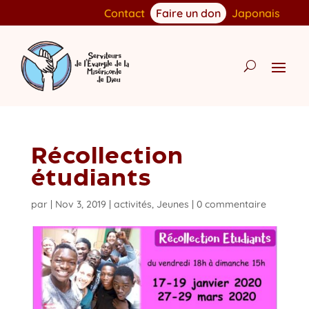
Contact
Faire un don
Japonais
Récollection
étudiants
par
|
Nov 3, 2019
|
activités
,
Jeunes
|
0 commentaire