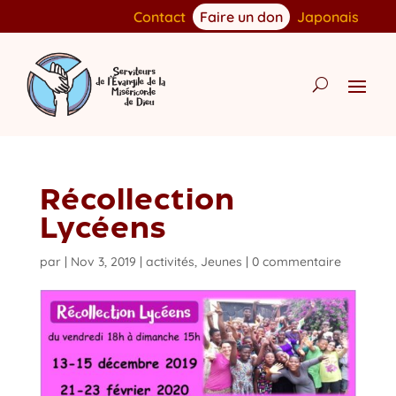
Contact
Faire un don
Japonais
Récollection
Lycéens
par
|
Nov 3, 2019
|
activités
,
Jeunes
|
0 commentaire