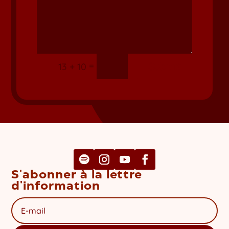
=
Submit
13 + 10
S'abonner à la lettre
d'information