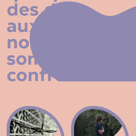
des défis
auxquels
nous
sommes
confrontés