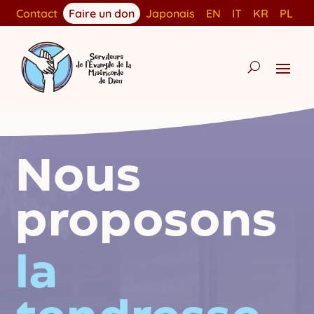
Contact
Faire un don
Japonais
EN
IT
KR
PL
Nous
proposons
la