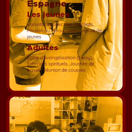
Espagne
Les jeunes
Volontariat avec des migrants,
Mission au Pérou, communauté de
jeunes
Adultes
École d'évangélisation (Eway),
Exercices spirituels, Journée de
travail, Réunion de couples