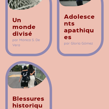
Adolesce
Un
nts
monde
apathiqu
divisé
es
par
Mónica S. De
par
Gloria Gómez
Vera
Blessures
historiqu