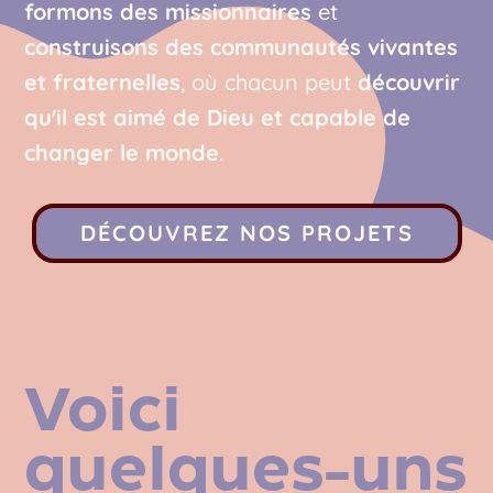
formons des missionnaires
et
construisons des communautés vivantes
et fraternelles
, où chacun peut
découvrir
qu'il est aimé de Dieu et capable de
changer le monde
.
DÉCOUVREZ NOS PROJETS
Voici
quelques-uns