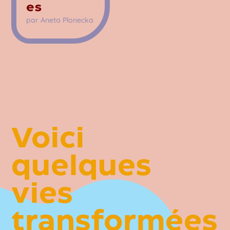
es
par
Aneta Plonecka
Voici
quelques
vies
transformées