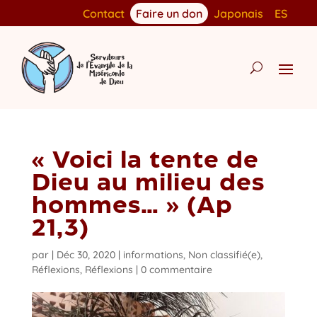
Contact
Faire un don
Japonais
ES
« Voici la tente de
Dieu au milieu des
hommes… » (Ap
21,3)
par
|
Déc 30, 2020
|
informations
,
Non classifié(e)
,
Réflexions
,
Réflexions
|
0 commentaire