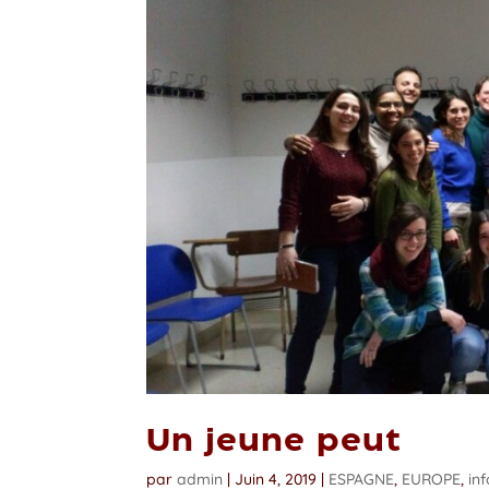
Un jeune peut
par
admin
|
Juin 4, 2019
|
ESPAGNE
,
EUROPE
,
in