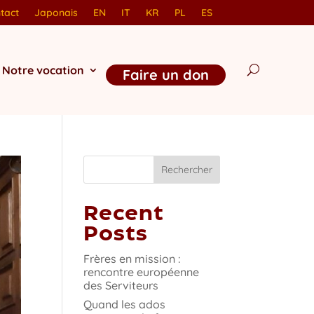
tact
Japonais
EN
IT
KR
PL
ES
Notre vocation
Faire un don
Rechercher
Recent
Posts
Frères en mission :
rencontre européenne
des Serviteurs
Quand les ados