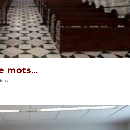
de mots…
ions