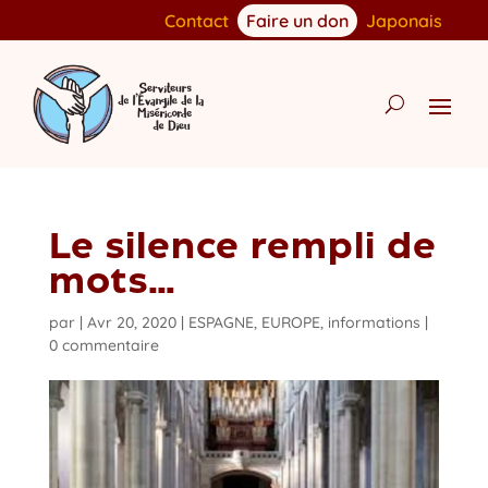
Contact
Faire un don
Japonais
Le silence rempli de
mots…
par
|
Avr 20, 2020
|
ESPAGNE
,
EUROPE
,
informations
|
0 commentaire