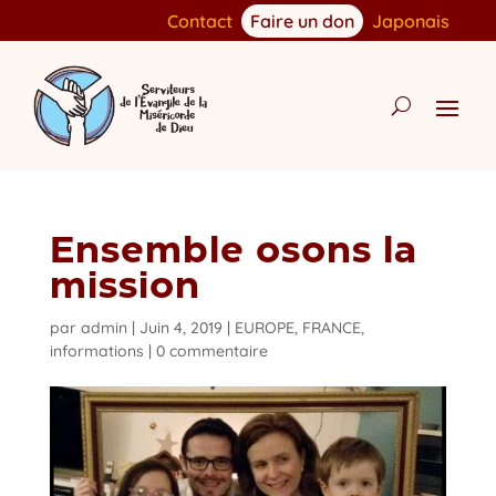
Contact
Faire un don
Japonais
Ensemble osons la
mission
par
admin
|
Juin 4, 2019
|
EUROPE
,
FRANCE
,
informations
|
0 commentaire